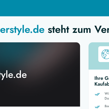
erstyle.de
steht zum Ve
tyle.de
Ihre G
Kaufab
Wi
Dom
Ih