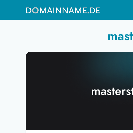
mast
masters